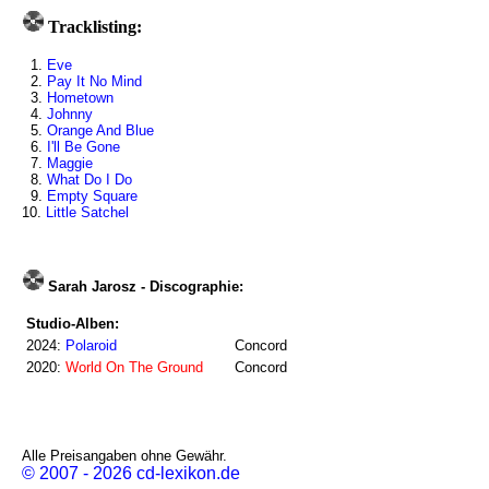
Tracklisting:
1.
Eve
2.
Pay It No Mind
3.
Hometown
4.
Johnny
5.
Orange And Blue
6.
I'll Be Gone
7.
Maggie
8.
What Do I Do
9.
Empty Square
10.
Little Satchel
Sarah Jarosz - Discographie:
Studio-Alben:
2024:
Polaroid
Concord
2020:
World On The Ground
Concord
Alle Preisangaben ohne Gewähr.
© 2007 - 2026 cd-lexikon.de