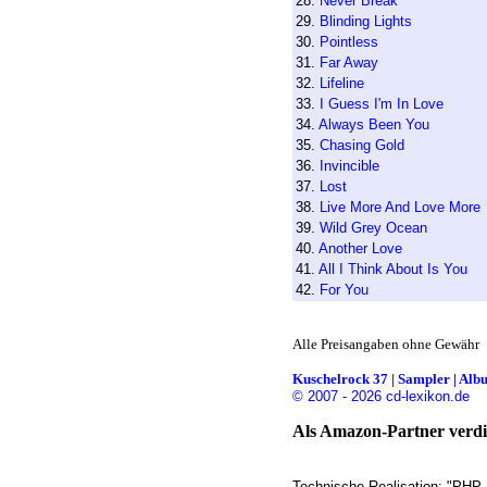
28.
Never Break
29.
Blinding Lights
30.
Pointless
31.
Far Away
32.
Lifeline
33.
I Guess I'm In Love
34.
Always Been You
35.
Chasing Gold
36.
Invincible
37.
Lost
38.
Live More And Love More
39.
Wild Grey Ocean
40.
Another Love
41.
All I Think About Is You
42.
For You
Alle Preisangaben ohne Gewähr
Kuschelrock 37 | Sampler | Albu
© 2007 - 2026 cd-lexikon.de
Als Amazon-Partner verdie
Technische Realisation: "PHP 