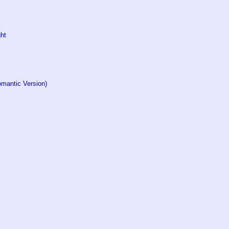
ht
omantic Version)