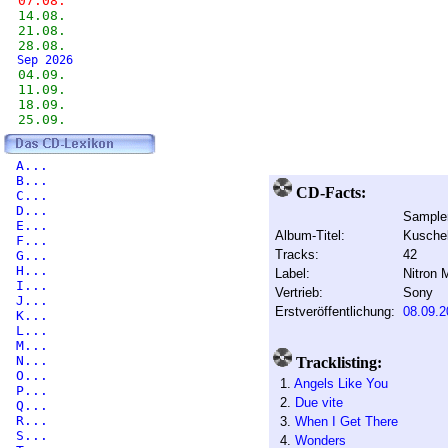
07.08.
14.08.
21.08.
28.08.
Sep 2026
04.09.
11.09.
18.09.
25.09.
A...
B...
CD-Facts:
C...
D...
Sample
E...
Album-Titel:
Kuschel
F...
Tracks:
42
G...
H...
Label:
Nitron 
I...
Vertrieb:
Sony
J...
Erstveröffentlichung:
08.09.2
K...
L...
M...
N...
Tracklisting:
O...
1.
Angels Like You
P...
2.
Due vite
Q...
R...
3.
When I Get There
S...
4.
Wonders