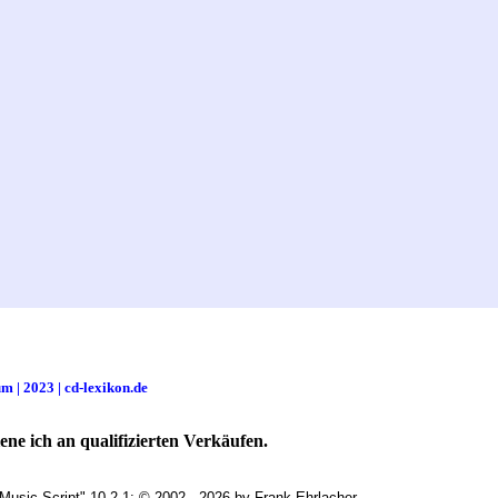
m | 2023 | cd-lexikon.de
ne ich an qualifizierten Verkäufen.
Music Script" 10.2.1; © 2002 - 2026 by Frank Ehrlacher