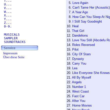
T...
5.
Love Again
U...
6.
Can't Tame Her (Acoustic)
V...
W...
7.
A Year Ago
X...
8.
How Can You Sleep At Nig
Y...
9.
I Still Say Goodnight
Z...
10.
Heal
0-9.
11.
That Girl
MUSICALS
12.
Dandelions
SAMPLER
13.
Love You Still (Abcdefu R
SOUNDTRACKS
14.
Roles Reversed
15.
Pilot
Impressum
16.
City Of Stars
Über diese Seite
17.
Dynasty
18.
Carry You
19.
Lea
20.
Like Everyone She Knows
21.
All By Myself
22.
Angels
23.
Number 1
24.
West Coast
25.
Fast Car
26.
After You
27.
Home Movies