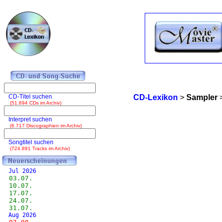
CD-Titel suchen
CD-Lexikon
>
Sampler
(51.694 CDs im Archiv)
Interpret suchen
(6.717 Discographien im Archiv)
Songtitel suchen
(724.891 Tracks im Archiv)
Jul 2026
03.07.
10.07.
17.07.
24.07.
31.07.
Aug 2026