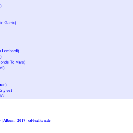
)
in Garrix)
o Lombardi)
)
conds To Mars)
il)
ran)
Styles)
k)
 | Album | 2017 | cd-lexikon.de