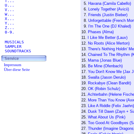
T...
5.
Havana (Camila Cabello)
U...
6.
Lonely Together (Avicii)
V...
W...
7.
Friends (Justin Bieber)
X...
8.
Unforgettable (French Mon
Y...
9.
I'm The One (DJ Khaled)
Z...
10.
Phases (Alma)
0-9.
11.
I Like Me Better (Lauv)
MUSICALS
12.
No Roots (Alice Merton)
SAMPLER
13.
There's Nothing Holdin' 
SOUNDTRACKS
14.
Chained To The Rhythm (K
15.
Mama (Jonas Blue)
Impressum
16.
Be Mine (Ofenbach)
Über diese Seite
17.
You Don't Know Me (Jax J
18.
Swalla (Jason Derulo)
19.
Rockabye (Clean Bandit)
20.
OK (Robin Schulz)
21.
Achterbahn (Helene Fische
22.
More Than You Know (Axwe
23.
Like A Riddle (Felix Jaehn)
24.
Dusk Till Dawn (Zayn + Si
25.
What About Us (Pink)
26.
Too Good At Goodbyes (S
27.
Thunder (Imagine Dragons