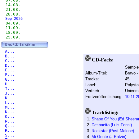
07.08.
14.08.
21.08.
28.08.
Sep 2026
04.09.
11.09.
18.09.
25.09.
A...
B...
CD-Facts:
C...
D...
Sample
E...
Album-Titel:
Bravo -
F...
Tracks:
45
G...
H...
Label:
Polysta
I...
Vertrieb:
Univers
J...
Erstveröffentlichung:
10.11.2
K...
L...
M...
N...
Tracklisting:
O...
1.
Shape Of You (Ed Sheera
P...
2.
Despacito (Luis Fonsi)
Q...
R...
3.
Rockstar (Post Malone)
S...
4.
Mi Gente (J Balvin)