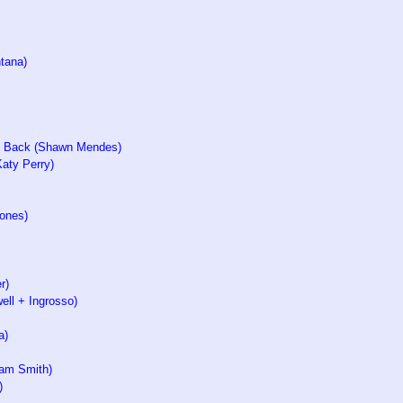
tana)
Me Back (Shawn Mendes)
aty Perry)
ones)
r)
ll + Ingrosso)
a)
am Smith)
)