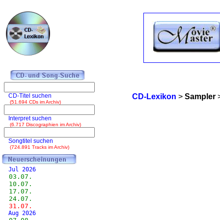
CD-Titel suchen
CD-Lexikon
>
Sampler
(51.694 CDs im Archiv)
Interpret suchen
(6.717 Discographien im Archiv)
Songtitel suchen
(724.891 Tracks im Archiv)
Jul 2026
03.07.
10.07.
17.07.
24.07.
31.07.
Aug 2026