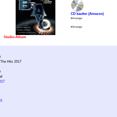
CD kaufen (Amazon)
#Anzeige
#Anzeige
Studio-Album
r
 The Hits 2017
r
al
017
n)