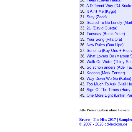
28.
Feels (Calvin Harris)
29.
A Different Way (DJ Snake
30.
It Ain't Me (Kygo)
31.
Stay (Zedd)
32.
Scared To Be Lonely (Mart
33.
2U (David Guetta)
34.
Tuesday (Burak Yeter)
35.
Your Song (Rita Ora)
36.
New Rules (Dua Lipa)
37.
Senorita (Kay One + Pietr
38.
What Lovers Do (Maroon 5
39.
Walk On Water (Thirty Se
40.
So schön anders (Adel Taw
41.
Kogong (Mark Forster)
42.
Way Down We Go (Kaleo)
43.
Too Much To Ask (Niall Ho
44.
Sign Of The Times (Harry 
45.
One More Light (Linkin Par
Alle Preisangaben ohne Gewähr
Bravo - The Hits 2017 | Sampler
© 2007 - 2026 cd-lexikon.de