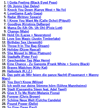
1.
I Gotta Feeling (Black Eyed Peas)
2.
Oh Jonny (Jan Delay)
3.
Knock You Down (Kanye West + Ne-Yo)
4.
LoveGame (Lady Gaga)
5.
Radar (Britney Spears)
6.
I Know You Want Me (Calle Ocho) (Pitpull)
7.
Goodbye (Kristinia DeBarge)
8.
Mama Do (Uh Oh, Uh Oh) (Pixie Lott)
9.
Change (Wale)
10.
Hold On (Lazee + Neverstore)
11.
Love Sex Magic (Justin Timberlake)
12.
Birthday Sex (Jeremith)
13.
Throw It In The Bag (Dream)
14.
Holiday (Dizee Rascal)
15.
She Moved In (Miss Platnum)
16.
Stadtaffe (Peter Fox)
17.
Geschenkter Tag (Max Herre)
18.
Eine Chance - Zu Gangsta (Frank White + Sonny Black)
19.
Braves Mädchen (Kitty Kat)
20.
Halbstark (K.I.Z.)
21.
Das geht ab (Wir feiern die ganze Nacht) (Frauenarzt + Manny
Marc)
22.
You Don't Know (Milow)
23.
Ich wollt nur deine Stimme hörn (Söhne Mannheims)
24.
Stadt (Cassandra Steen feat. Adel Tawil)
25.
Give It To Me Right (Melanie Fiona)
26.
Forever (Chris Brown)
27.
Schöne Neue Welt (Culcha Candela)
28.
Pound Power (Delle)
29.
So Fine (Sean Paul)