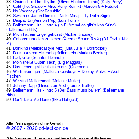
33.
Chained To The Rhythm (Oliver Heldens Remix) (Katy Perry)
34.
Cold (Hot Shade + Mike Perry Remix) (Maroon 5 + Future)
35.
No Vacancy (OneRepublic)
36.
Swalla (+ Jason Derulo + Nicki Minaj + Ty Dolla Sign)
37.
Despacito (Version Pop) (Luis Fonsi)
38.
Ballermann Hits - Intro 4 (In El Arenal da gibt's koa Sünd)
(Ballermann Hits)
39.
Mich hat ein Engel geküsst (Mickie Krause)
40.
Geboren um dich zu lieben (Xtreme Sound RMX) (DJ Ötzi + Nik
P.)
41.
Dorfkind (Mallorcastyle Mix) (Mia Julia + Dorfrocker)
42.
Du must vom Himmel gefallen sein (Markus Becker)
43.
Ladykiller (Schäfer Heinrich)
44.
Moin (heißt Guten Tach) (Big Maggas)
45.
Das Leben gibt heut einen aus (Querbeat)
46.
Wir trinken gern (Mallorca Cowboys + Deejay Matze + Axel
Fischer)
47.
Wir sind Mallorcageil (Melanie Müller)
48.
Johnny Däpp (Hinsetzen Mix) (Lorenz Büffel)
49.
Ballermann Hits - Intro 5 (Der Bass muss ballern) (Ballermann
Hits)
50.
Don't Take Me Home (Ikke Hüftgold)
Alle Preisangaben ohne Gewähr.
© 2007 - 2026 cd-lexikon.de
Als Amazon-Partner verdiene ich an qualifizierten