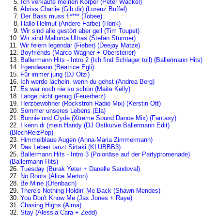
5.
Ich verkaufe meinen Körper (Peter Wackel)
6.
Abriss Charlie (Gib dir) (Lorenz Büffel)
7.
Der Bass muss fi**** (Tobee)
8.
Hallo Helmut (Andere Farbe) (Honk)
9.
Wir sind alle gestört aber geil (Tim Toupet)
10.
Wir sind Mallorca Ultras (Stefan Stürmer)
11.
Wir feiern legendär (Fieber) (Deejay Matze)
12.
Boyfriends (Marco Wagner + Obersteirer)
13.
Ballermann Hits - Intro 2 (Ich find Schlager toll) (Ballermann Hits)
14.
Irgendwann (Beatrice Egli)
15.
Für immer jung (DJ Ötzi)
16.
Ich werde lächeln, wenn du gehst (Andrea Berg)
17.
Es war noch nie so schön (Maite Kelly)
18.
Lange nicht genug (Feuerherz)
19.
Herzbewohner (Rockstroh Radio Mix) (Kerstin Ott)
20.
Sommer unseres Lebens (Ela)
21.
Bonnie und Clyde (Xtreme Sound Dance Mix) (Fantasy)
22.
I kenn di (mein Handy (DJ Ostkurve Ballermann Edit)
(BlechReizPop)
23.
Himmelblaue Augen (Anna-Maria Zimmermann)
24.
Das Leben tanzt Sirtaki (KLUBBB3)
25.
Ballermann Hits - Intro 3 (Polonäse auf der Partypromenade)
(Ballermann Hits)
26.
Tuesday (Burak Yeter + Danelle Sandoval)
27.
No Roots (Alice Merton)
28.
Be Mine (Ofenbach)
29.
There's Nothing Holdin' Me Back (Shawn Mendes)
30.
You Don't Know Me (Jax Jones + Raye)
31.
Chasing Highs (Alma)
32.
Stay (Alessia Cara + Zedd)