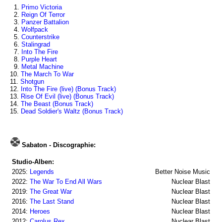
1.
Primo Victoria
2.
Reign Of Terror
3.
Panzer Battalion
4.
Wolfpack
5.
Counterstrike
6.
Stalingrad
7.
Into The Fire
8.
Purple Heart
9.
Metal Machine
10.
The March To War
11.
Shotgun
12.
Into The Fire (live) (Bonus Track)
13.
Rise Of Evil (live) (Bonus Track)
14.
The Beast (Bonus Track)
15.
Dead Soldier's Waltz (Bonus Track)
Sabaton - Discographie:
Studio-Alben:
2025:
Legends
Better Noise Music
2022:
The War To End All Wars
Nuclear Blast
2019:
The Great War
Nuclear Blast
2016:
The Last Stand
Nuclear Blast
2014:
Heroes
Nuclear Blast
2012:
Carolus Rex
Nuclear Blast