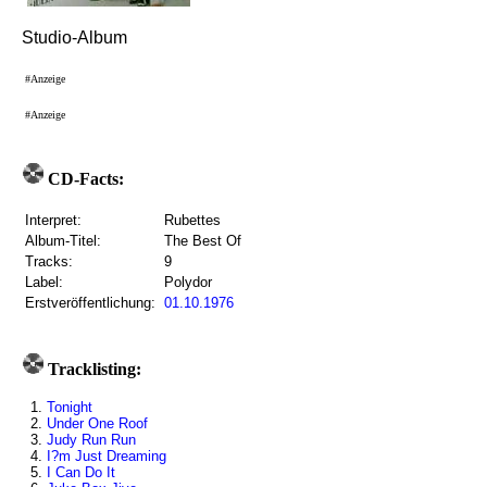
Studio-Album
#Anzeige
#Anzeige
CD-Facts:
Interpret:
Rubettes
Album-Titel:
The Best Of
Tracks:
9
Label:
Polydor
Erstveröffentlichung:
01.10.1976
Tracklisting:
1.
Tonight
2.
Under One Roof
3.
Judy Run Run
4.
I?m Just Dreaming
5.
I Can Do It