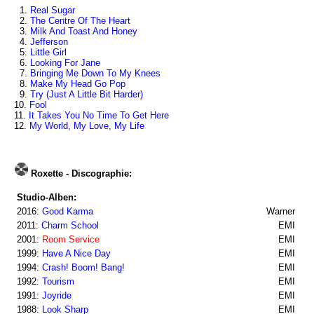
1.
Real Sugar
2.
The Centre Of The Heart
3.
Milk And Toast And Honey
4.
Jefferson
5.
Little Girl
6.
Looking For Jane
7.
Bringing Me Down To My Knees
8.
Make My Head Go Pop
9.
Try (Just A Little Bit Harder)
10.
Fool
11.
It Takes You No Time To Get Here
12.
My World, My Love, My Life
Roxette - Discographie:
Studio-Alben:
2016:
Good Karma
Warner
2011:
Charm School
EMI
2001:
Room Service
EMI
1999:
Have A Nice Day
EMI
1994:
Crash! Boom! Bang!
EMI
1992:
Tourism
EMI
1991:
Joyride
EMI
1988:
Look Sharp
EMI