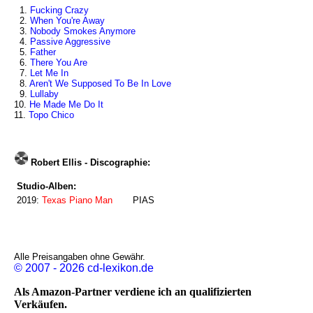
1.
Fucking Crazy
2.
When You're Away
3.
Nobody Smokes Anymore
4.
Passive Aggressive
5.
Father
6.
There You Are
7.
Let Me In
8.
Aren't We Supposed To Be In Love
9.
Lullaby
10.
He Made Me Do It
11.
Topo Chico
Robert Ellis - Discographie:
Studio-Alben:
2019:
Texas Piano Man
PIAS
Alle Preisangaben ohne Gewähr.
© 2007 - 2026 cd-lexikon.de
Als Amazon-Partner verdiene ich an qualifizierten
Verkäufen.