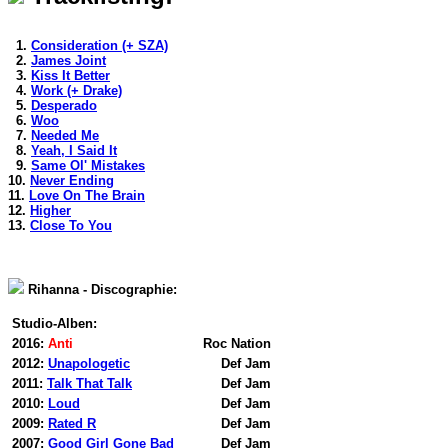
1.
Consideration (+ SZA)
2.
James Joint
3.
Kiss It Better
4.
Work (+ Drake)
5.
Desperado
6.
Woo
7.
Needed Me
8.
Yeah, I Said It
9.
Same Ol' Mistakes
10.
Never Ending
11.
Love On The Brain
12.
Higher
13.
Close To You
Rihanna - Discographie:
Studio-Alben:
2016:
Anti
Roc Nation
2012:
Unapologetic
Def Jam
2011:
Talk That Talk
Def Jam
2010:
Loud
Def Jam
2009:
Rated R
Def Jam
2007:
Good Girl Gone Bad
Def Jam