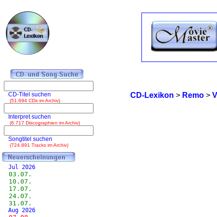
CD-Titel suchen
CD-Lexikon
>
Remo
>
V
(51.694 CDs im Archiv)
Interpret suchen
(6.717 Discographien im Archiv)
Songtitel suchen
(724.891 Tracks im Archiv)
Jul 2026
03.07.
10.07.
17.07.
24.07.
31.07.
Aug 2026