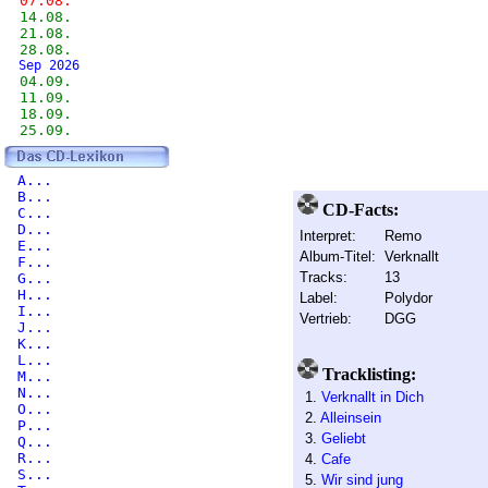
07.08.
14.08.
21.08.
28.08.
Sep 2026
04.09.
11.09.
18.09.
25.09.
A...
B...
CD-Facts:
C...
D...
Interpret:
Remo
E...
Album-Titel:
Verknallt
F...
Tracks:
13
G...
H...
Label:
Polydor
I...
Vertrieb:
DGG
J...
K...
L...
Tracklisting:
M...
N...
1.
Verknallt in Dich
O...
2.
Alleinsein
P...
3.
Geliebt
Q...
R...
4.
Cafe
S...
5.
Wir sind jung