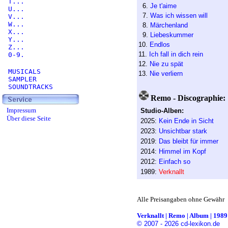
T...
6.
Je t'aime
U...
7.
Was ich wissen will
V...
W...
8.
Märchenland
X...
9.
Liebeskummer
Y...
10.
Endlos
Z...
11.
Ich fall in dich rein
0-9.
12.
Nie zu spät
MUSICALS
13.
Nie verliern
SAMPLER
SOUNDTRACKS
Remo - Discographie:
Impressum
Studio-Alben:
Über diese Seite
2025:
Kein Ende in Sicht
A
2023:
Unsichtbar stark
A
2019:
Das bleibt für immer
A
2014:
Himmel im Kopf
A
2012:
Einfach so
A
1989:
Verknallt
Alle Preisangaben ohne Gewähr
Verknallt | Remo | Album | 1989 
© 2007 - 2026 cd-lexikon.de