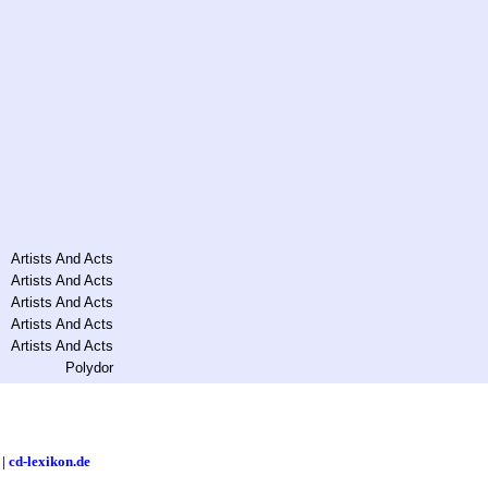
rtists And Acts
rtists And Acts
rtists And Acts
rtists And Acts
rtists And Acts
Polydor
| cd-lexikon.de