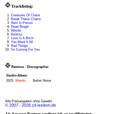
Tracklisting:
1.
Creatures Of Chaos
2.
Break These Chains
3.
Rest In Pieces
4.
Dead Ringer
5.
Weirdo
6.
Banksy
7.
Love Is A Bitch
8.
You Want It All
9.
Bad Things
10.
I'm Coming For You
Rasmus - Discographie:
Studio-Alben:
2025:
Weirdo
Better Noise
Alle Preisangaben ohne Gewähr.
© 2007 - 2026 cd-lexikon.de
Als Amazon-Partner verdiene ich an qualifizierten