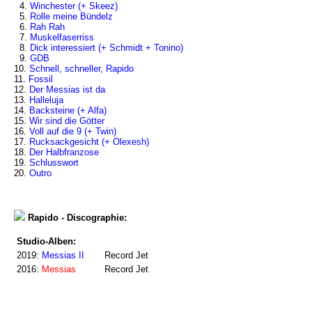
4.
Winchester (+ Skeez)
5.
Rolle meine Bündelz
6.
Rah Rah
7.
Muskelfaserriss
8.
Dick interessiert (+ Schmidt + Tonino)
9.
GDB
10.
Schnell, schneller, Rapido
11.
Fossil
12.
Der Messias ist da
13.
Halleluja
14.
Backsteine (+ Alfa)
15.
Wir sind die Götter
16.
Voll auf die 9 (+ Twin)
17.
Rucksackgesicht (+ Olexesh)
18.
Der Halbfranzose
19.
Schlusswort
20.
Outro
Rapido - Discographie:
Studio-Alben:
2019:
Messias II
Record Jet
2016:
Messias
Record Jet