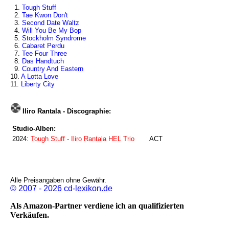
1.
Tough Stuff
2.
Tae Kwon Don't
3.
Second Date Waltz
4.
Will You Be My Bop
5.
Stockholm Syndrome
6.
Cabaret Perdu
7.
Tee Four Three
8.
Das Handtuch
9.
Country And Eastern
10.
A Lotta Love
11.
Liberty City
Iliro Rantala - Discographie:
Studio-Alben:
2024:
Tough Stuff - Iliro Rantala HEL Trio
ACT
Alle Preisangaben ohne Gewähr.
© 2007 - 2026 cd-lexikon.de
Als Amazon-Partner verdiene ich an qualifizierten
Verkäufen.