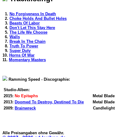
1.
No Forgiveness In Death
2.
Choke Holds And Bullet Holes
3.
Beasts Of Labor
4.
Don't Let This Stay Here
5.
The Life We Choose
6.
Walls
7.
Break In The Chain
8.
Truth To Power
9.
Super Duty
10.
Horns Of War
11.
Momentary Masters
Ramming Speed - Discographie:
Studio-Alben:
2015:
No Epitaphs
Metal Blade
2013:
Doomed To Destroy, Destined To Die
Metal Blade
2009:
Brainwreck
Candlelight
Alle Preisangaben ohne Gewähr.