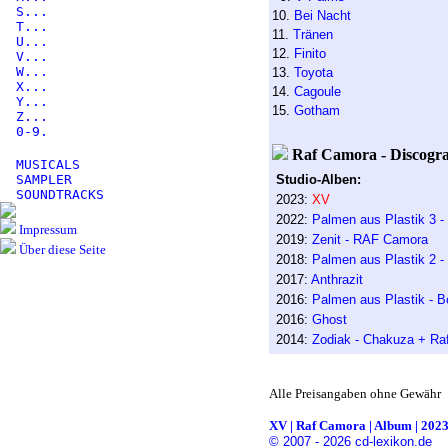
S...
10.
Bei Nacht
T...
11.
Tränen
U...
12.
Finito
V...
W...
13.
Toyota
X...
14.
Cagoule
Y...
15.
Gotham
Z...
0-9.
Raf Camora - Discogra
MUSICALS
SAMPLER
Studio-Alben:
SOUNDTRACKS
2023:
XV
2022:
Palmen aus Plastik 3 
Impressum
2019:
Zenit - RAF Camora
Über diese Seite
2018:
Palmen aus Plastik 2 
2017:
Anthrazit
2016:
Palmen aus Plastik - 
2016:
Ghost
2014:
Zodiak - Chakuza + Ra
Alle Preisangaben ohne Gewähr
XV | Raf Camora | Album | 2023 
© 2007 - 2026 cd-lexikon.de