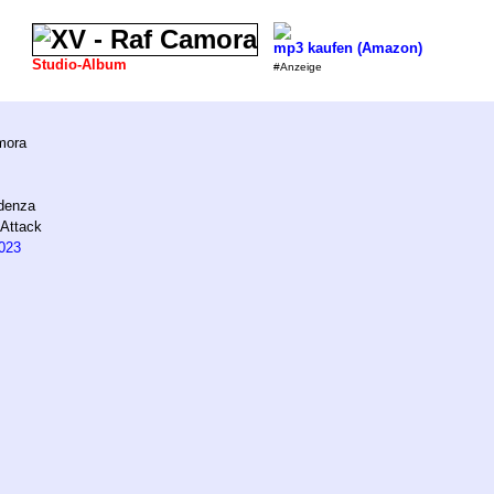
mp3 kaufen (Amazon)
Studio-Album
#Anzeige
mora
denza
Attack
023