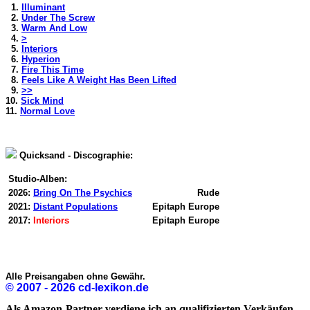
1.
Illuminant
2.
Under The Screw
3.
Warm And Low
4.
>
5.
Interiors
6.
Hyperion
7.
Fire This Time
8.
Feels Like A Weight Has Been Lifted
9.
>>
10.
Sick Mind
11.
Normal Love
Quicksand - Discographie:
Studio-Alben:
2026:
Bring On The Psychics
Rude
2021:
Distant Populations
Epitaph Europe
2017:
Interiors
Epitaph Europe
Alle Preisangaben ohne Gewähr.
© 2007 - 2026 cd-lexikon.de
Als Amazon-Partner verdiene ich an qualifizierten Verkäufen.