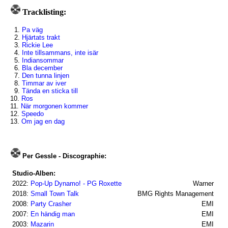
Tracklisting:
1.
Pa väg
2.
Hjärtats trakt
3.
Rickie Lee
4.
Inte tillsammans, inte isär
5.
Indiansommar
6.
Bla december
7.
Den tunna linjen
8.
Timmar av iver
9.
Tända en sticka till
10.
Ros
11.
När morgonen kommer
12.
Speedo
13.
Om jag en dag
Per Gessle - Discographie:
Studio-Alben:
2022:
Pop-Up Dynamo! - PG Roxette
Warner
2018:
Small Town Talk
BMG Rights Management
2008:
Party Crasher
EMI
2007:
En händig man
EMI
2003:
Mazarin
EMI