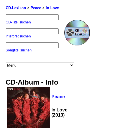
CD-Lexikon
>
Peace
>
In Love
CD-Titel suchen
Interpret suchen
Songtitel suchen
CD-Album - Info
Peace
:
In Love
(2013)