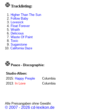
Tracklisting:
1.
Higher Than The Sun
2.
Follow Baby
3.
Lovesick
4.
Float Forever
5.
Wraith
6.
Delicious
7.
Waste Of Paint
8.
Toxic
9.
Sugarstone
10.
California Daze
Peace - Discographie:
Studio-Alben:
2015:
Happy People
Columbia
2013:
In Love
Columbia
Alle Preisangaben ohne Gewähr.
© 2007 - 2026 cd-lexikon.de