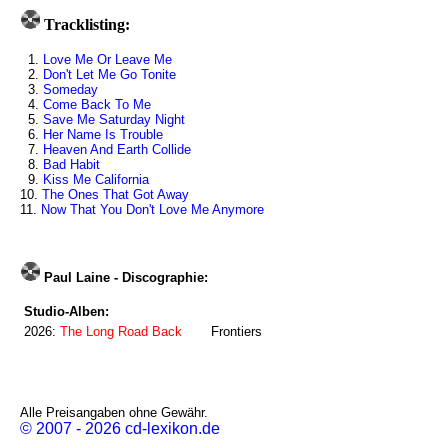
Tracklisting:
1.
Love Me Or Leave Me
2.
Don't Let Me Go Tonite
3.
Someday
4.
Come Back To Me
5.
Save Me Saturday Night
6.
Her Name Is Trouble
7.
Heaven And Earth Collide
8.
Bad Habit
9.
Kiss Me California
10.
The Ones That Got Away
11.
Now That You Don't Love Me Anymore
Paul Laine - Discographie:
Studio-Alben:
2026:
The Long Road Back
Frontiers
Alle Preisangaben ohne Gewähr.
© 2007 - 2026 cd-lexikon.de