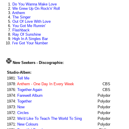
1.
Do You Wanna Make Love
2.
We Grew Up On Rock'n' Roll
3.
Anthem
4.
The Singer
5.
Out Of Love With Love
6.
You Got Me Runnin'
7.
Flashback
8.
Ray Of Sunshine
9.
High In A Singles Bar
10.
I've Got Your Number
New Seekers - Discographie:
Studio-Alben:
1981:
Tell Me
1978:
Anthem - One Day In Every Week
CBS
1976:
Together Again
CBS
1974:
Farewell Album
Polydor
1974:
Together
Polydor
1973:
Now
Polydor
1972:
Circles
Polydor
1972:
We'd Like To Teach The World To Sing
Polydor
1971:
New Colours
Polydor