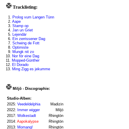
Tracklisting:
1.
Prolog vum Langen Tünn
2.
Aape
3.
Stamp op
4.
Jan un Griet
5.
Lejendär
6.
Ein zerrissener Dag
7.
Schwing de Fott
8.
Optimiste
9.
Mungk nit zo
10.
Nor för eine Dag
11.
Mopped-Günther
12.
El Dorado
13.
Ming Zigg es jekumme
Miljö - Discographie:
Studio-Alben:
2025:
Veedeldelphia
Madizin
2022:
Immer wigger
Miljö
2017:
Wolkestadt
Rhingtön
2014:
Aapokalypse
Rhingtön
2013:
Momang!
Rhingtön