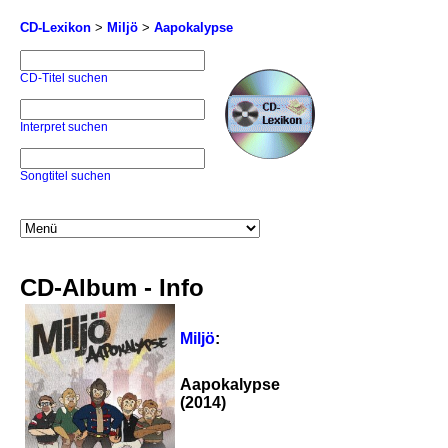
CD-Lexikon
>
Miljö
>
Aapokalypse
CD-Titel suchen
Interpret suchen
Songtitel suchen
CD-Album - Info
Miljö
:
Aapokalypse
(2014)