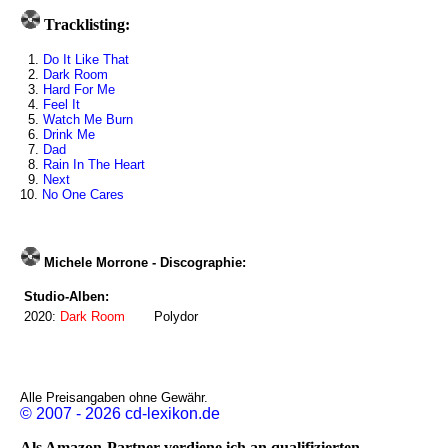
Tracklisting:
1.
Do It Like That
2.
Dark Room
3.
Hard For Me
4.
Feel It
5.
Watch Me Burn
6.
Drink Me
7.
Dad
8.
Rain In The Heart
9.
Next
10.
No One Cares
Michele Morrone - Discographie:
Studio-Alben:
2020:
Dark Room
Polydor
Alle Preisangaben ohne Gewähr.
© 2007 - 2026 cd-lexikon.de
Als Amazon-Partner verdiene ich an qualifizierten