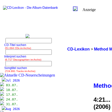
Anzeige
CD-Titel suchen
(51.694 CDs im Archiv)
CD-Lexikon
>
Method 
Interpret suchen
(6.717 Discographien im Archiv)
Songtitel suchen
(724.891 Tracks im Archiv)
Jul 2026
Metho
03.07.
10.07.
17.07.
4:21..
24.07.
31.07.
(2006)
Aug 2026