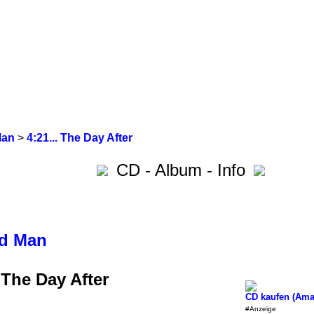
Man
>
4:21... The Day After
CD - Album - Info
d Man
. The Day After
CD kaufen (Am
#Anzeige