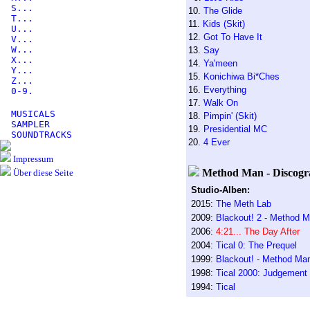
S...
10.
The Glide
T...
11.
Kids (Skit)
U...
12.
Got To Have It
V...
W...
13.
Say
X...
14.
Ya'meen
Y...
15.
Konichiwa Bi*Ches
Z...
16.
Everything
0-9.
17.
Walk On
MUSICALS
18.
Pimpin' (Skit)
SAMPLER
19.
Presidential MC
SOUNDTRACKS
20.
4 Ever
Impressum
Method Man - Discogr
Über diese Seite
Studio-Alben:
2015:
The Meth Lab
2009:
Blackout! 2 - Method 
2006:
4:21... The Day After
2004:
Tical 0: The Prequel
1999:
Blackout! - Method M
1998:
Tical 2000: Judgement
1994:
Tical