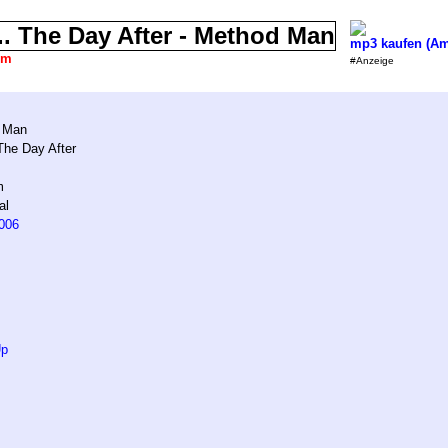
mp3 kaufen (A
um
#Anzeige
 Man
 The Day After
m
al
006
Up