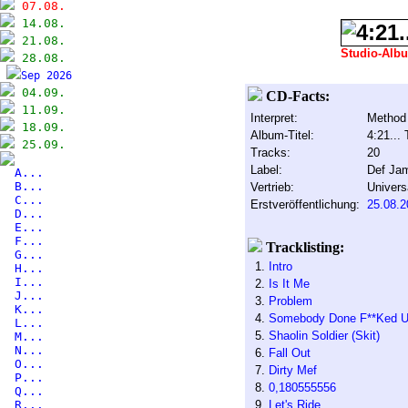
07.08.
14.08.
21.08.
Studio-Alb
28.08.
Sep 2026
04.09.
CD-Facts:
11.09.
Interpret:
Method
18.09.
Album-Titel:
4:21...
25.09.
Tracks:
20
Label:
Def Ja
A...
B...
Vertrieb:
Univers
C...
Erstveröffentlichung:
25.08.2
D...
E...
F...
Tracklisting:
G...
1.
Intro
H...
I...
2.
Is It Me
J...
3.
Problem
K...
4.
Somebody Done F**Ked 
L...
5.
Shaolin Soldier (Skit)
M...
N...
6.
Fall Out
O...
7.
Dirty Mef
P...
8.
0,180555556
Q...
R...
9.
Let's Ride