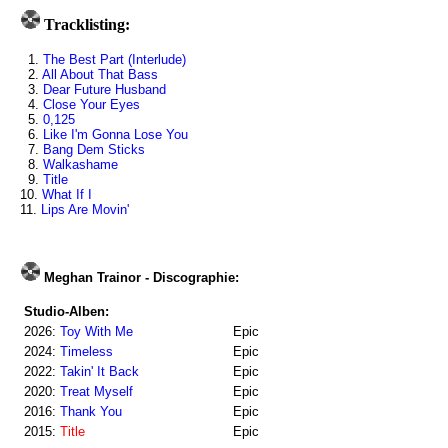
Tracklisting:
1.
The Best Part (Interlude)
2.
All About That Bass
3.
Dear Future Husband
4.
Close Your Eyes
5.
0,125
6.
Like I'm Gonna Lose You
7.
Bang Dem Sticks
8.
Walkashame
9.
Title
10.
What If I
11.
Lips Are Movin'
Meghan Trainor - Discographie:
Studio-Alben:
2026:
Toy With Me
Epic
2024:
Timeless
Epic
2022:
Takin' It Back
Epic
2020:
Treat Myself
Epic
2016:
Thank You
Epic
2015:
Title
Epic