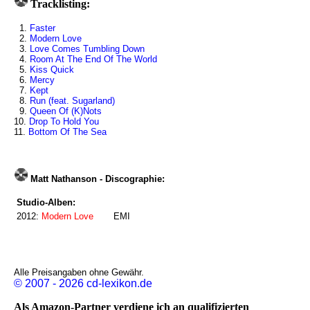
Tracklisting:
1.
Faster
2.
Modern Love
3.
Love Comes Tumbling Down
4.
Room At The End Of The World
5.
Kiss Quick
6.
Mercy
7.
Kept
8.
Run (feat. Sugarland)
9.
Queen Of (K)Nots
10.
Drop To Hold You
11.
Bottom Of The Sea
Matt Nathanson - Discographie:
Studio-Alben:
2012:
Modern Love
EMI
Alle Preisangaben ohne Gewähr.
© 2007 - 2026 cd-lexikon.de
Als Amazon-Partner verdiene ich an qualifizierten