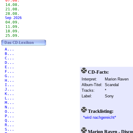
07.08.
14.08.
21.08.
28.08.
Sep 2026
04.09.
11.09.
18.09.
25.09.
A...
B...
C...
D...
E...
F...
CD-Facts:
G...
Interpret:
Marion Raven
H...
I...
Album-Titel:
Scandal
J...
Tracks:
*
K...
Label:
Sony
L...
M...
N...
Tracklisting:
O...
P...
*wird nachgereicht*
Q...
R...
S...
Marion Raven - Disco