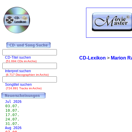
CD-Titel suchen
CD-Lexikon
>
Marion R
(51.694 CDs im Archiv)
Interpret suchen
(6.717 Discographien im Archiv)
Songtitel suchen
(724.891 Tracks im Archiv)
Jul 2026
03.07.
10.07.
17.07.
24.07.
31.07.
Aug 2026