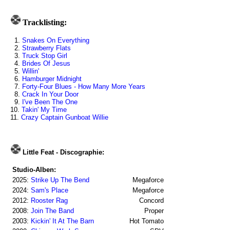
Tracklisting:
1.
Snakes On Everything
2.
Strawberry Flats
3.
Truck Stop Girl
4.
Brides Of Jesus
5.
Willin'
6.
Hamburger Midnight
7.
Forty-Four Blues - How Many More Years
8.
Crack In Your Door
9.
I've Been The One
10.
Takin' My Time
11.
Crazy Captain Gunboat Willie
Little Feat - Discographie:
Studio-Alben:
2025:
Strike Up The Bend
Megaforce
2024:
Sam's Place
Megaforce
2012:
Rooster Rag
Concord
2008:
Join The Band
Proper
2003:
Kickin' It At The Barn
Hot Tomato