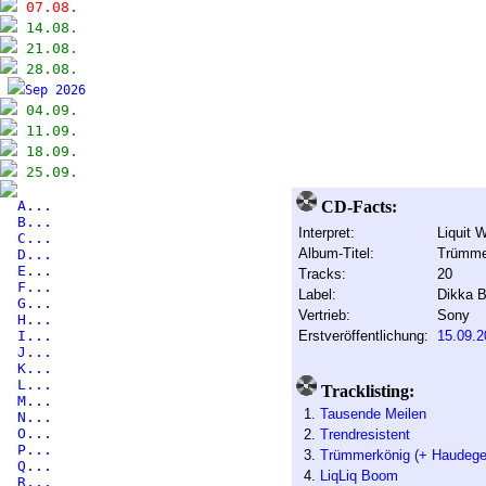
07.08.
14.08.
21.08.
28.08.
Sep 2026
04.09.
11.09.
18.09.
25.09.
A...
CD-Facts:
B...
Interpret:
Liquit 
C...
Album-Titel:
Trümme
D...
E...
Tracks:
20
F...
Label:
Dikka B
G...
Vertrieb:
Sony
H...
I...
Erstveröffentlichung:
15.09.2
J...
K...
L...
Tracklisting:
M...
1.
Tausende Meilen
N...
O...
2.
Trendresistent
P...
3.
Trümmerkönig (+ Haudege
Q...
4.
LiqLiq Boom
R...