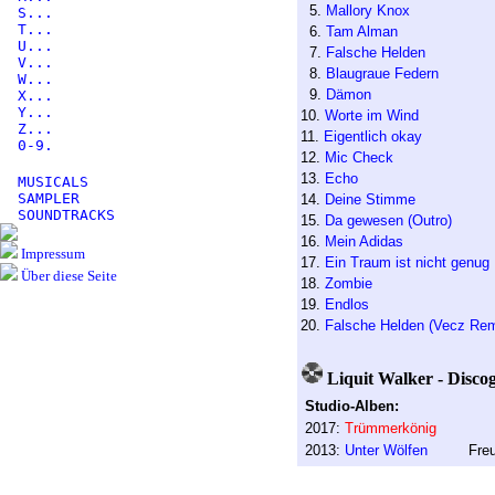
5.
Mallory Knox
S...
T...
6.
Tam Alman
U...
7.
Falsche Helden
V...
8.
Blaugraue Federn
W...
9.
Dämon
X...
Y...
10.
Worte im Wind
Z...
11.
Eigentlich okay
0-9.
12.
Mic Check
13.
Echo
MUSICALS
SAMPLER
14.
Deine Stimme
SOUNDTRACKS
15.
Da gewesen (Outro)
16.
Mein Adidas
Impressum
17.
Ein Traum ist nicht genug
Über diese Seite
18.
Zombie
19.
Endlos
20.
Falsche Helden (Vecz Rem
Liquit Walker - Disco
Studio-Alben:
2017:
Trümmerkönig
2013:
Unter Wölfen
Freund