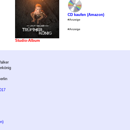
CD kaufen (Amazon)
#Anzeige
#Anzeige
Studio-Album
Walker
rkönig
erlin
017
n)