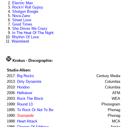
2.
Electric Man
3.
Rock'n' Roll Gypsy
4.
Shotgun Boogie
5.
Nova-Zano
6.
Street Love
7.
Good Times
8.
She Drives Me Crazy
9.
In The Heat Of The Night
10.
Rhythm Of Love
11.
Wasteland
Krokus - Discographie:
Studio-Alben:
2017:
Big Rocks
Century Media
2013:
Dirty Dynamite
Columbia
2010:
Hoodoo
Columbia
2006:
Hellraiser
AFM
2003:
Rock The Block
WEA
1999:
Round 13
Phonogram
1995:
To Rock Or Not To Be
Phonag
1990:
Stampede
Phonag
1988:
Heart Attack
MCA
1986:
Change Of Address
Arista