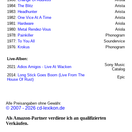
1984:
The Blitz
Arista
1983:
Headhunter
Arista
1982:
One Vice At A Time
Arista
1981:
Hardware
Ariola
1980:
Metal Rendez-Vous
Ariola
1978:
Painkiller
Phonogram
1977:
To You All
Soundervice
1976:
Krokus
Phonogram
Live-Alben:
Sony Music
2021:
Adios Amigos - Live At Wacken
Catalog
2014:
Long Stick Goes Boom (Live From The
Epic
House Of Rust)
Alle Preisangaben ohne Gewähr.
© 2007 - 2026 cd-lexikon.de
Als Amazon-Partner verdiene ich an qualifizierten
Verkäufen.