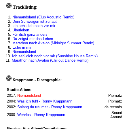
Tracklisting:
1.
Niemandsland (Club Acoustic Remix)
2.
Dein Schweigen ist zu laut
3.
Ich seh' dich noch vor mir
4.
Überleben
5.
Für dich ganz anders
6.
Du zeigst mir das Leben
7.
Marathon nach Avalon (Midnight Summer Remix)
8.
Echo in mir
9.
Niemandsland
10.
Ich seh' dich noch vor mir (Sunshine House Remix)
11.
Marathon nach Avalon (Chillout Dance Remix)
Krappmann - Discographie:
Studio-Alben:
2017:
Niemandsland
Pipmatz
2004:
Was ich fühl - Ronny Krappmann
Pipmatz
2002:
Solang du träumst - Ronny Krappmann
da records
Sound
2000:
Wehrlos - Ronny Krappmann
Around
Greatest Hits-Alben/Compilations: