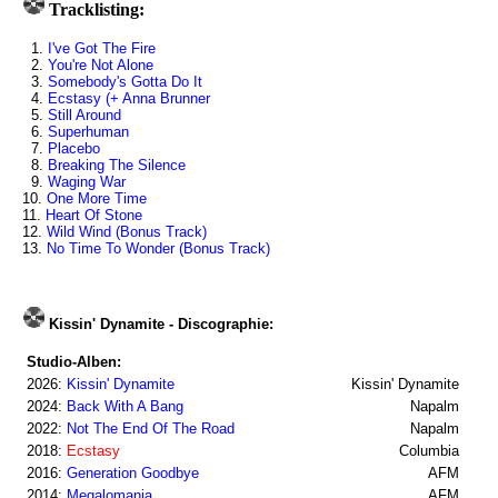
Tracklisting:
1.
I've Got The Fire
2.
You're Not Alone
3.
Somebody's Gotta Do It
4.
Ecstasy (+ Anna Brunner
5.
Still Around
6.
Superhuman
7.
Placebo
8.
Breaking The Silence
9.
Waging War
10.
One More Time
11.
Heart Of Stone
12.
Wild Wind (Bonus Track)
13.
No Time To Wonder (Bonus Track)
Kissin' Dynamite - Discographie:
Studio-Alben:
2026:
Kissin' Dynamite
Kissin' Dynamite
2024:
Back With A Bang
Napalm
2022:
Not The End Of The Road
Napalm
2018:
Ecstasy
Columbia
2016:
Generation Goodbye
AFM
2014:
Megalomania
AFM