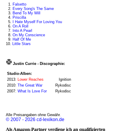
1.
Falsetto
2.
Every Song's The Same
3.
Bend To My Will
4.
Priscilla
5.
I Hate Myself For Loving You
6.
On A Roll
7.
Into A Pearl
8.
On My Conscience
9.
Half Of Me
10.
Little Stars
Justin Currie - Discographie:
Studio-Alben:
2013:
Lower Reaches
Ignition
2010:
The Great War
Rykodisc
2007:
What Is Love For
Rykodisc
Alle Preisangaben ohne Gewähr.
© 2007 - 2026 cd-lexikon.de
Als Amazon-Partner verdiene ich an qualifizierten