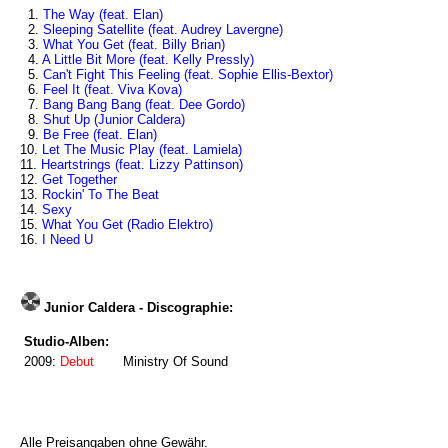
1.
The Way (feat. Elan)
2.
Sleeping Satellite (feat. Audrey Lavergne)
3.
What You Get (feat. Billy Brian)
4.
A Little Bit More (feat. Kelly Pressly)
5.
Can't Fight This Feeling (feat. Sophie Ellis-Bextor)
6.
Feel It (feat. Viva Kova)
7.
Bang Bang Bang (feat. Dee Gordo)
8.
Shut Up (Junior Caldera)
9.
Be Free (feat. Elan)
10.
Let The Music Play (feat. Lamiela)
11.
Heartstrings (feat. Lizzy Pattinson)
12.
Get Together
13.
Rockin' To The Beat
14.
Sexy
15.
What You Get (Radio Elektro)
16.
I Need U
Junior Caldera - Discographie:
Studio-Alben:
2009:
Debut
Ministry Of Sound
Alle Preisangaben ohne Gewähr.