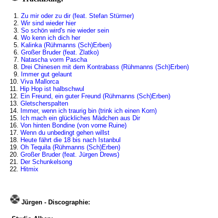
1.
Zu mir oder zu dir (feat. Stefan Stürmer)
2.
Wir sind wieder hier
3.
So schön wird's nie wieder sein
4.
Wo kenn ich dich her
5.
Kalinka (Rühmanns (Sch)Erben)
6.
Großer Bruder (feat. Zlatko)
7.
Natascha vorm Pascha
8.
Drei Chinesen mit dem Kontrabass (Rühmanns (Sch)Erben)
9.
Immer gut gelaunt
10.
Viva Mallorca
11.
Hip Hop ist halbschwul
12.
Ein Freund, ein guter Freund (Rühmanns (Sch)Erben)
13.
Gletscherspalten
14.
Immer, wenn ich traurig bin (trink ich einen Korn)
15.
Ich mach ein glückliches Mädchen aus Dir
16.
Von hinten Bondine (von vorne Ruine)
17.
Wenn du unbedingt gehen willst
18.
Heute fährt die 18 bis nach Istanbul
19.
Oh Tequila (Rühmanns (Sch)Erben)
20.
Großer Bruder (feat. Jürgen Drews)
21.
Der Schunkelsong
22.
Hitmix
Jürgen - Discographie: