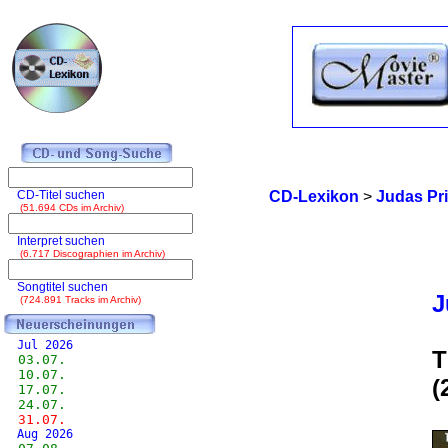
CD-Titel suchen
CD-Lexikon
>
Judas Pri
(51.694 CDs im Archiv)
Interpret suchen
(6.717 Discographien im Archiv)
Songtitel suchen
J
(724.891 Tracks im Archiv)
Jul 2026
T
03.07.
10.07.
(
17.07.
24.07.
31.07.
Aug 2026