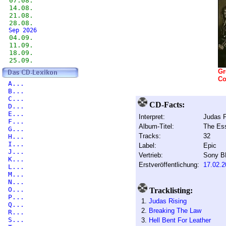
07.08.
14.08.
21.08.
28.08.
Sep 2026
04.09.
11.09.
18.09.
25.09.
Gr
Co
A...
B...
C...
CD-Facts:
D...
E...
Interpret:
Judas P
F...
Album-Titel:
The Ess
G...
Tracks:
32
H...
I...
Label:
Epic
J...
Vertrieb:
Sony 
K...
Erstveröffentlichung:
17.02.2
L...
M...
N...
O...
Tracklisting:
P...
1.
Judas Rising
Q...
2.
Breaking The Law
R...
S...
3.
Hell Bent For Leather