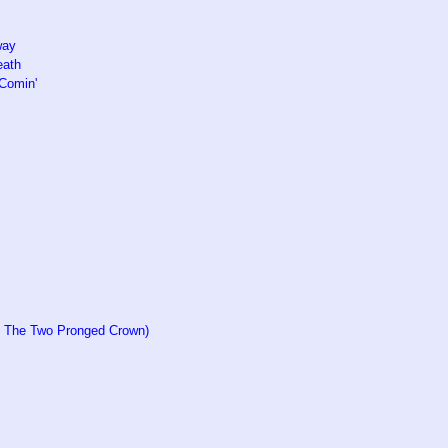
way
eath
 Comin'
h The Two Pronged Crown)