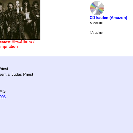
CD kaufen (Amazon)
#Anzeige
#Anzeige
eatest Hits-Album /
mpilation
riest
ential Judas Priest
BMG
006