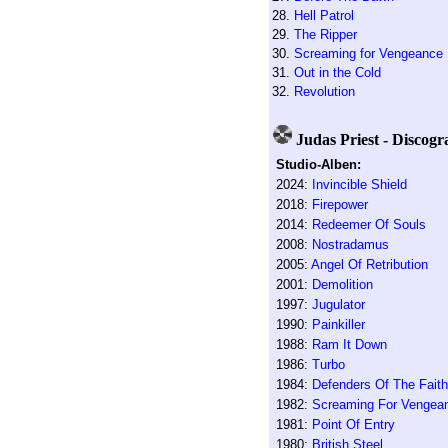
28.
Hell Patrol
29.
The Ripper
30.
Screaming for Vengeance
31.
Out in the Cold
32.
Revolution
Judas Priest - Discogr
Studio-Alben:
2024:
Invincible Shield
2018:
Firepower
2014:
Redeemer Of Souls
2008:
Nostradamus
2005:
Angel Of Retribution
2001:
Demolition
1997:
Jugulator
1990:
Painkiller
1988:
Ram It Down
1986:
Turbo
1984:
Defenders Of The Faith
1982:
Screaming For Vengea
1981:
Point Of Entry
1980:
British Steel