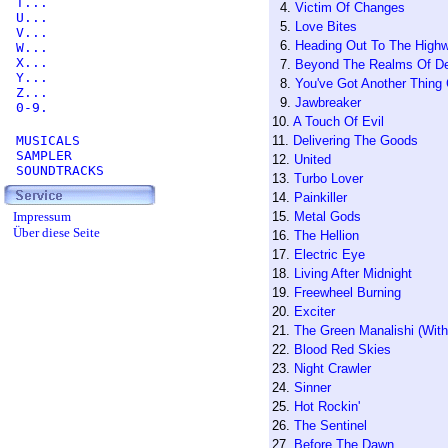
T...
4.
Victim Of Changes
U...
5.
Love Bites
V...
6.
Heading Out To The High
W...
X...
7.
Beyond The Realms Of D
Y...
8.
You've Got Another Thing
Z...
9.
Jawbreaker
0-9.
10.
A Touch Of Evil
MUSICALS
11.
Delivering The Goods
SAMPLER
12.
United
SOUNDTRACKS
13.
Turbo Lover
14.
Painkiller
Impressum
15.
Metal Gods
Über diese Seite
16.
The Hellion
17.
Electric Eye
18.
Living After Midnight
19.
Freewheel Burning
20.
Exciter
21.
The Green Manalishi (Wit
22.
Blood Red Skies
23.
Night Crawler
24.
Sinner
25.
Hot Rockin'
26.
The Sentinel
27.
Before The Dawn