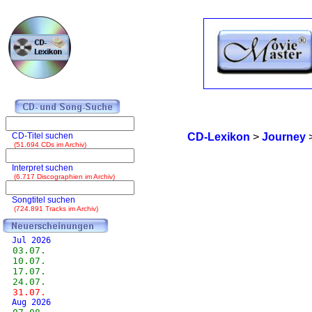
CD-Titel suchen
CD-Lexikon
>
Journey
(51.694 CDs im Archiv)
Interpret suchen
(6.717 Discographien im Archiv)
Songtitel suchen
(724.891 Tracks im Archiv)
Jul 2026
03.07.
10.07.
17.07.
24.07.
31.07.
Aug 2026