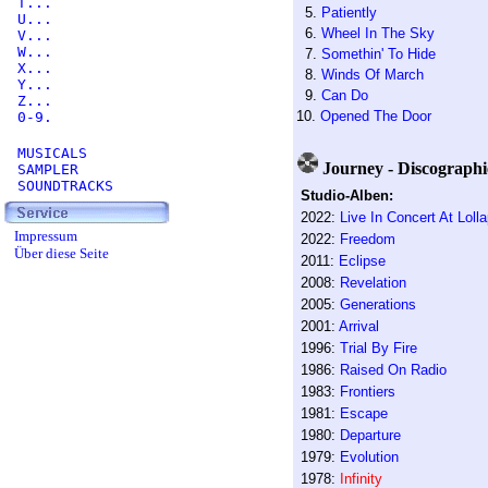
T...
5.
Patiently
U...
6.
Wheel In The Sky
V...
W...
7.
Somethin' To Hide
X...
8.
Winds Of March
Y...
9.
Can Do
Z...
10.
Opened The Door
0-9.
MUSICALS
Journey - Discographi
SAMPLER
SOUNDTRACKS
Studio-Alben:
2022:
Live In Concert At Loll
Impressum
2022:
Freedom
Über diese Seite
2011:
Eclipse
2008:
Revelation
2005:
Generations
2001:
Arrival
1996:
Trial By Fire
1986:
Raised On Radio
1983:
Frontiers
1981:
Escape
1980:
Departure
1979:
Evolution
1978:
Infinity