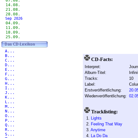
07.08.
14.08.
21.08.
28.08.
Sep 2026
04.09.
11.09.
18.09.
25.09.
A...
B...
CD-Facts:
C...
D...
Interpret:
Jour
E...
Album-Titel:
Infin
F...
Tracks:
10
G...
H...
Label:
Colu
I...
Erstveröffentlichung:
20.0
J...
Wiederveröffentlichung:
02.0
K...
L...
M...
N...
Tracklisting:
O...
1.
Lights
P...
2.
Feeling That Way
Q...
R...
3.
Anytime
S...
4.
La Do Da