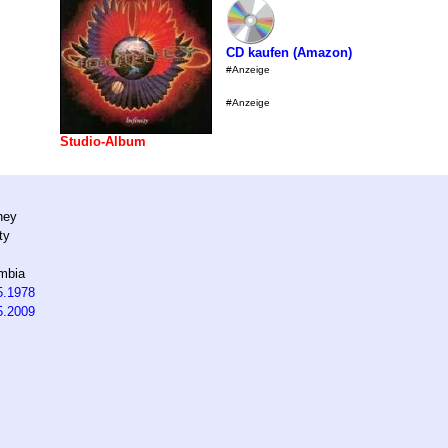
CD kaufen (Amazon)
#Anzeige
#Anzeige
Studio-Album
ney
ity
mbia
5.1978
5.2009