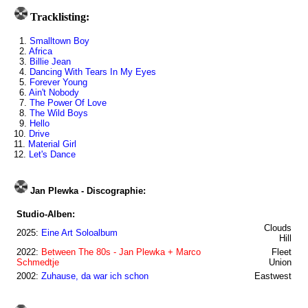
Tracklisting:
1.
Smalltown Boy
2.
Africa
3.
Billie Jean
4.
Dancing With Tears In My Eyes
5.
Forever Young
6.
Ain't Nobody
7.
The Power Of Love
8.
The Wild Boys
9.
Hello
10.
Drive
11.
Material Girl
12.
Let's Dance
Jan Plewka - Discographie:
Studio-Alben:
Clouds
2025:
Eine Art Soloalbum
Hill
2022:
Between The 80s - Jan Plewka + Marco
Fleet
Schmedtje
Union
2002:
Zuhause, da war ich schon
Eastwest