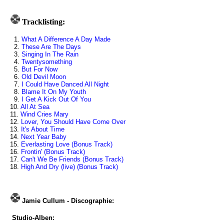
Tracklisting:
1.
What A Difference A Day Made
2.
These Are The Days
3.
Singing In The Rain
4.
Twentysomething
5.
But For Now
6.
Old Devil Moon
7.
I Could Have Danced All Night
8.
Blame It On My Youth
9.
I Get A Kick Out Of You
10.
All At Sea
11.
Wind Cries Mary
12.
Lover, You Should Have Come Over
13.
It's About Time
14.
Next Year Baby
15.
Everlasting Love (Bonus Track)
16.
Frontin' (Bonus Track)
17.
Can't We Be Friends (Bonus Track)
18.
High And Dry (live) (Bonus Track)
Jamie Cullum - Discographie:
Studio-Alben: