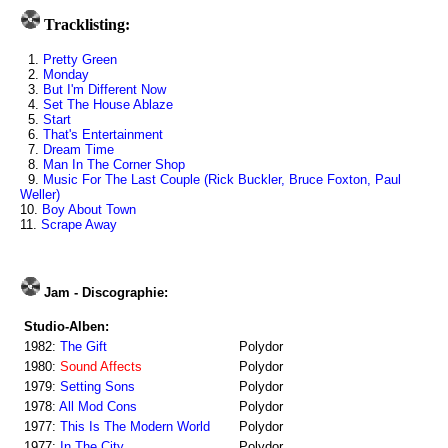
Tracklisting:
1.
Pretty Green
2.
Monday
3.
But I'm Different Now
4.
Set The House Ablaze
5.
Start
6.
That's Entertainment
7.
Dream Time
8.
Man In The Corner Shop
9.
Music For The Last Couple (Rick Buckler, Bruce Foxton, Paul
Weller)
10.
Boy About Town
11.
Scrape Away
Jam - Discographie:
Studio-Alben:
1982:
The Gift
Polydor
1980:
Sound Affects
Polydor
1979:
Setting Sons
Polydor
1978:
All Mod Cons
Polydor
1977:
This Is The Modern World
Polydor
1977:
In The City
Polydor