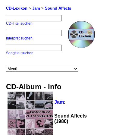
CD-Lexikon
>
Jam
>
Sound Affects
CD-Titel suchen
Interpret suchen
Songtitel suchen
CD-Album - Info
Jam
:
Sound Affects
(1980)