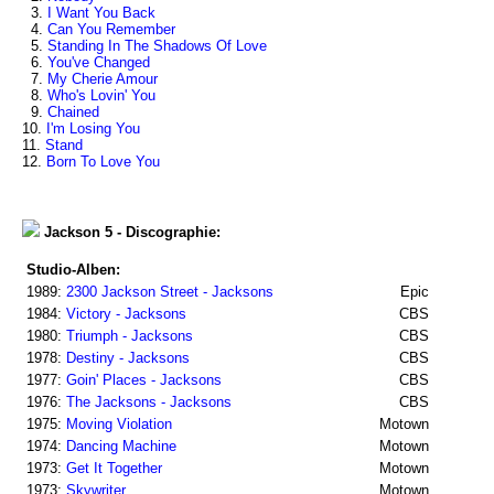
3.
I Want You Back
4.
Can You Remember
5.
Standing In The Shadows Of Love
6.
You've Changed
7.
My Cherie Amour
8.
Who's Lovin' You
9.
Chained
10.
I'm Losing You
11.
Stand
12.
Born To Love You
Jackson 5 - Discographie:
Studio-Alben:
1989:
2300 Jackson Street - Jacksons
Epic
1984:
Victory - Jacksons
CBS
1980:
Triumph - Jacksons
CBS
1978:
Destiny - Jacksons
CBS
1977:
Goin' Places - Jacksons
CBS
1976:
The Jacksons - Jacksons
CBS
1975:
Moving Violation
Motown
1974:
Dancing Machine
Motown
1973:
Get It Together
Motown
1973:
Skywriter
Motown