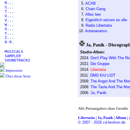
R...
5.
ACAB
S...
6.
Chain Gang
T...
7.
Alles leer
U...
8.
Eigentlich wissen es alle
V...
W...
9.
Radio Libertatia
X...
10.
Antananarivo
Y...
Z...
0-9.
Ja, Panik - Discograph
MUSICALS
Studio-Alben:
SAMPLER
2024:
Don't Play With The Ri
SOUNDTRACKS
2021:
Die Gruppe
2014:
Libertatia
Impressum
2011:
DMD KIU LIDT
Über diese Seite
2009:
The Angst And The Mo
2008:
The Taste And The Mo
2006:
Ja, Panik
Alle Preisangaben ohne Gewähr
Libertatia | Ja, Panik | Album | 
© 2007 - 2026 cd-lexikon.de