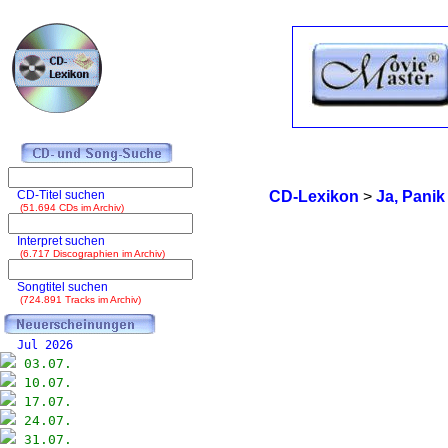
CD-Titel suchen
CD-Lexikon
>
Ja, Panik
(51.694 CDs im Archiv)
Interpret suchen
(6.717 Discographien im Archiv)
Songtitel suchen
(724.891 Tracks im Archiv)
Jul 2026
03.07.
10.07.
17.07.
24.07.
31.07.