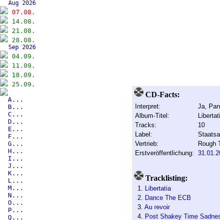
Aug 2026
07.08.
14.08.
21.08.
28.08.
Sep 2026
04.09.
11.09.
18.09.
25.09.
CD-Facts:
A...
Interpret:
Ja, Pan
B...
C...
Album-Titel:
Libertat
D...
Tracks:
10
E...
Label:
Staatsa
F...
G...
Vertrieb:
Rough 
H...
Erstveröffentlichung:
31.01.2
I...
J...
K...
Tracklisting:
L...
M...
1.
Libertatia
N...
2.
Dance The ECB
O...
3.
Au revoir
P...
4.
Post Shakey Time Sadne
Q...