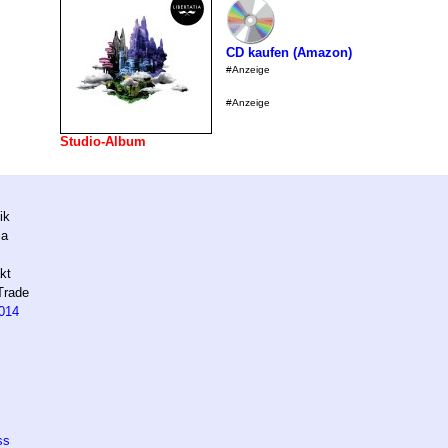
CD kaufen (Amazon)
#Anzeige
#Anzeige
Studio-Album
ik
ia
kt
Trade
014
ss