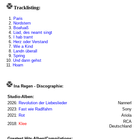
Tracklisting:
1.
Paris
2.
Nordstern
3.
Boafuaß
4.
Liad, des neamt singt
5.
I hab tramt
6.
Herz oder Verstand
7.
Wie a Kind
8.
Landn überall
9.
Spring
10.
Und dann gehst
11.
Hoam
Ina Regen - Discographie:
Studio-Alben:
2026:
Revolution der Liebeslieder
Nannerl
2023:
Fast wie Radlfahrn
Sony
2021:
Rot
Ariola
RCA
2018:
Klee
Deutschland
Greatest Hits-Alben/Compilations: