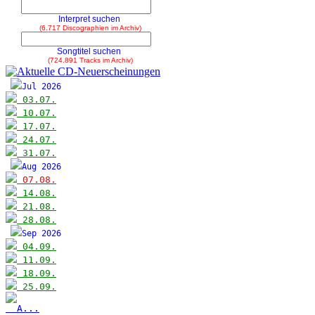
Interpret suchen
(6.717 Discographien im Archiv)
Songtitel suchen
(724.891 Tracks im Archiv)
Jul 2026
03.07.
10.07.
17.07.
24.07.
31.07.
Aug 2026
07.08.
14.08.
21.08.
28.08.
Sep 2026
04.09.
11.09.
18.09.
25.09.
A...