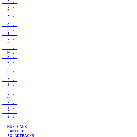
B...
C...
D...
E...
F...
G...
H...
I...
J...
K...
L...
M...
N...
O...
P...
Q...
R...
S...
T...
U...
V...
W...
X...
Y...
Z...
0-9.
MUSICALS
SAMPLER
SOUNDTRACKS