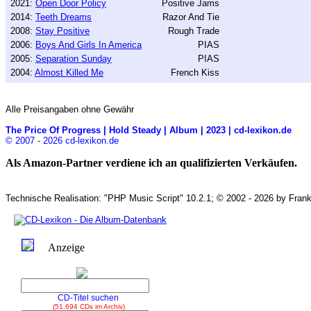
2021:
Open Door Policy
Positive Jams
2014:
Teeth Dreams
Razor And Tie
2008:
Stay Positive
Rough Trade
2006:
Boys And Girls In America
PIAS
2005:
Separation Sunday
PIAS
2004:
Almost Killed Me
French Kiss
Alle Preisangaben ohne Gewähr
The Price Of Progress | Hold Steady | Album | 2023 | cd-lexikon.de
© 2007 - 2026 cd-lexikon.de
Als Amazon-Partner verdiene ich an qualifizierten Verkäufen.
Technische Realisation: "PHP Music Script" 10.2.1; © 2002 - 2026 by Frank
Anzeige
CD-Titel suchen
(51.694 CDs im Archiv)