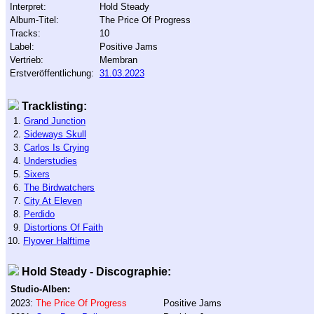
Interpret:
Hold Steady
Album-Titel:
The Price Of Progress
Tracks:
10
Label:
Positive Jams
Vertrieb:
Membran
Erstveröffentlichung:
31.03.2023
Tracklisting:
1.
Grand Junction
2.
Sideways Skull
3.
Carlos Is Crying
4.
Understudies
5.
Sixers
6.
The Birdwatchers
7.
City At Eleven
8.
Perdido
9.
Distortions Of Faith
10.
Flyover Halftime
Hold Steady - Discographie:
Studio-Alben:
2023:
The Price Of Progress
Positive Jams