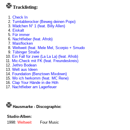
Tracklisting:
1.
Check In
2.
Turntablerocker (Beweg deinen Popo)
3.
Mädchen N° 1 (feat. Billy Allen)
4.
Eiskalt
5.
Für immer
6.
Nachtfieber (feat. Afrob)
7.
Maisflocken
8.
Weltweit (feat. Mele Mel, Scorpio + Smudo
9.
Tübinger Straße
10.
Ein Fall für zwei (La La La) (feat. Afrob)
11.
Mic-Check mit FK (feat. Freundeskreis)
12.
Jethro Bodean
13.
Welt aus Ideen
14.
Foundation (Benztown Mixdown)
15.
Wo ich herkomm (feat. MC Rene)
16.
Clap Your Hände in die Höh
17.
Nachtfieber am Lagerfeuer
Hausmarke - Discographie:
Studio-Alben:
1998:
Weltweit
Four Music