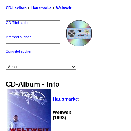
CD-Lexikon
>
Hausmarke
>
Weltweit
CD-Titel suchen
Interpret suchen
Songtitel suchen
CD-Album - Info
Hausmarke
:
Weltweit
(1998)