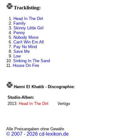
Tracklisting:
1.
Head In The Dirt
2.
Family
3.
Skinny Little Girl
4.
Penny
5.
Nobody Move
6.
Can't Win Em All
7.
Pay No Mind
8.
Save Me
9.
Low
10.
Sinking In The Sand
11.
House On Fire
Hanni El Khatib - Discographie:
Studio-Alben:
2013:
Head In The Dirt
Vertigo
Alle Preisangaben ohne Gewähr.
© 2007 - 2026 cd-lexikon.de