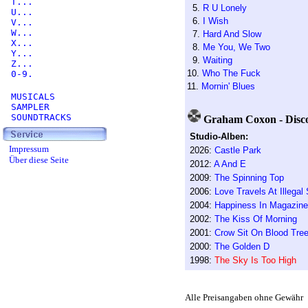
T...
5.
R U Lonely
U...
6.
I Wish
V...
W...
7.
Hard And Slow
X...
8.
Me You, We Two
Y...
9.
Waiting
Z...
10.
Who The Fuck
0-9.
11.
Mornin' Blues
MUSICALS
SAMPLER
SOUNDTRACKS
Graham Coxon - Disco
Studio-Alben:
Impressum
2026:
Castle Park
Über diese Seite
2012:
A And E
2009:
The Spinning Top
2006:
Love Travels At Illegal
2004:
Happiness In Magazin
2002:
The Kiss Of Morning
2001:
Crow Sit On Blood Tre
2000:
The Golden D
1998:
The Sky Is Too High
Alle Preisangaben ohne Gewähr