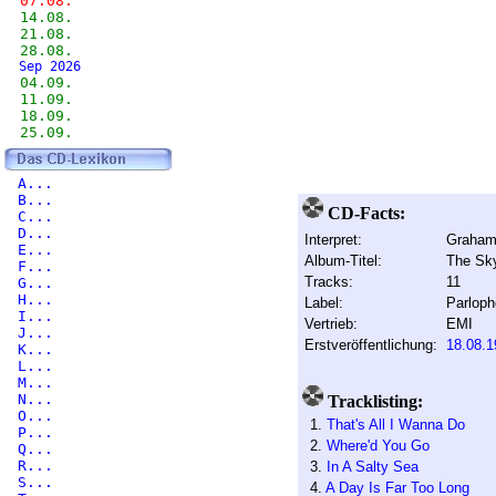
07.08.
14.08.
21.08.
28.08.
Sep 2026
04.09.
11.09.
18.09.
25.09.
A...
B...
CD-Facts:
C...
D...
Interpret:
Graham
E...
Album-Titel:
The Sky
F...
Tracks:
11
G...
H...
Label:
Parlop
I...
Vertrieb:
EMI
J...
Erstveröffentlichung:
18.08.1
K...
L...
M...
N...
Tracklisting:
O...
1.
That's All I Wanna Do
P...
2.
Where'd You Go
Q...
R...
3.
In A Salty Sea
S...
4.
A Day Is Far Too Long