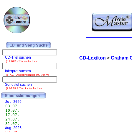
CD-Titel suchen
CD-Lexikon
>
Graham 
(51.694 CDs im Archiv)
Interpret suchen
(6.717 Discographien im Archiv)
Songtitel suchen
(724.891 Tracks im Archiv)
Jul 2026
03.07.
10.07.
17.07.
24.07.
31.07.
Aug 2026