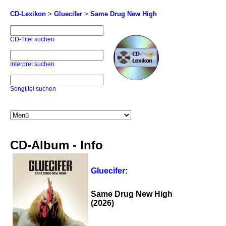
CD-Lexikon
>
Gluecifer
>
Same Drug New High
CD-Titel suchen
Interpret suchen
Songtitel suchen
CD-Album - Info
Gluecifer
:
Same Drug New High
(2026)