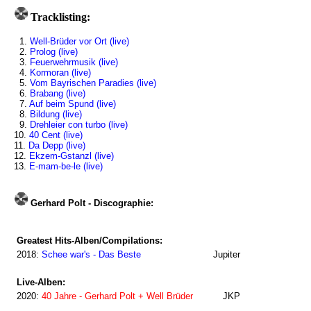
Tracklisting:
1.
Well-Brüder vor Ort (live)
2.
Prolog (live)
3.
Feuerwehrmusik (live)
4.
Kormoran (live)
5.
Vom Bayrischen Paradies (live)
6.
Brabang (live)
7.
Auf beim Spund (live)
8.
Bildung (live)
9.
Drehleier con turbo (live)
10.
40 Cent (live)
11.
Da Depp (live)
12.
Ekzem-Gstanzl (live)
13.
E-mam-be-le (live)
Gerhard Polt - Discographie:
Greatest Hits-Alben/Compilations:
2018:
Schee war's - Das Beste
Jupiter
Live-Alben:
2020:
40 Jahre - Gerhard Polt + Well Brüder
JKP