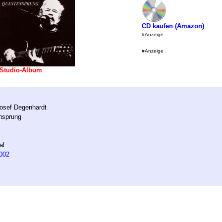
CD kaufen (Amazon)
#Anzeige
#Anzeige
Studio-Album
osef Degenhardt
nsprung
al
002